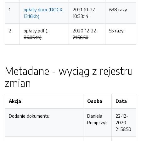
1
opłaty.docx (DOCX,
2021-10-27
638 razy
13.16Kb)
10:33:14
2
opłaty.pdf (,
2020-12-22
55 razy
86.05Kb)
21:56:50
Metadane - wyciąg z rejestru
zmian
Akcja
Osoba
Data
Dodanie dokumentu:
Daniela
22-12-
Rompczyk
2020
21:56:50