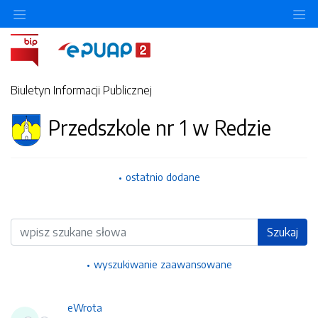
Ukryj/pokaż menu przedmiotowe
Uk
Biuletyn Informacji Publicznej
Przedszkole nr 1 w Redzie
ostatnio dodane
Wyszukiwarka
Szukaj
wyszukiwanie zaawansowane
eWrota